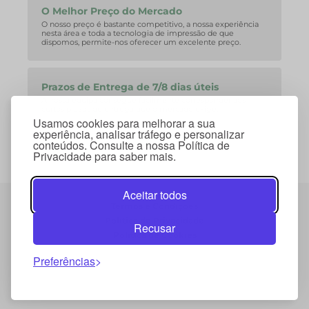
O Melhor Preço do Mercado
O nosso preço é bastante competitivo, a nossa experiência
nesta área e toda a tecnologia de impressão de que
dispomos, permite-nos oferecer um excelente preço.
Prazos de Entrega de 7/8 dias úteis
A nossa equipa consegue facilmente corresponder aos
curtos prazos de entrega que o mercado exige.
Usamos cookies para melhorar a sua
experiência, analisar tráfego e personalizar
conteúdos. Consulte a nossa Política de
Privacidade para saber mais.
Aceitar todos
Termos e Condições
Política de Privacidade
Recusar
Política de Cookies
Preferências
© 2026 Copyright Mybrinde . Todos os direitos
reservados.