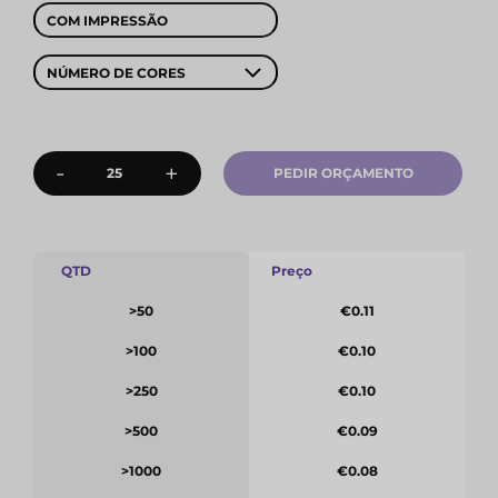
COM IMPRESSÃO
NÚMERO DE CORES
-
+
PEDIR ORÇAMENTO
QTD
Preço
>50
€0.11
>100
€0.10
>250
€0.10
>500
€0.09
>1000
€0.08