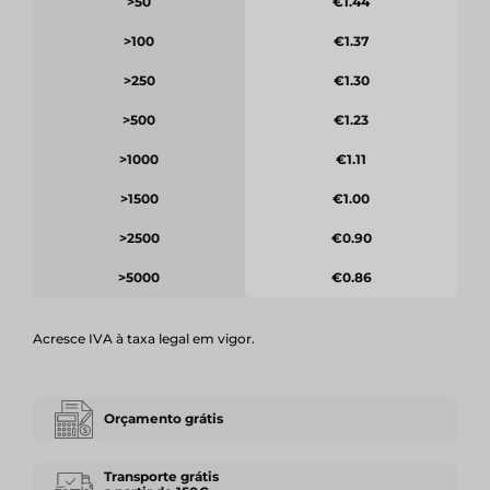
>50
€1.44
>100
€1.37
>250
€1.30
>500
€1.23
>1000
€1.11
>1500
€1.00
>2500
€0.90
>5000
€0.86
Acresce IVA à taxa legal em vigor.
Orçamento grátis
Transporte grátis