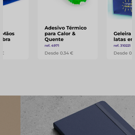
Adesivo Térmico
e Mãos
para Calor &
Geleira 
ibra
Quente
latas e
ref. 4971
ref. 310221
 €
Desde 0.34 €
Desde 0.6