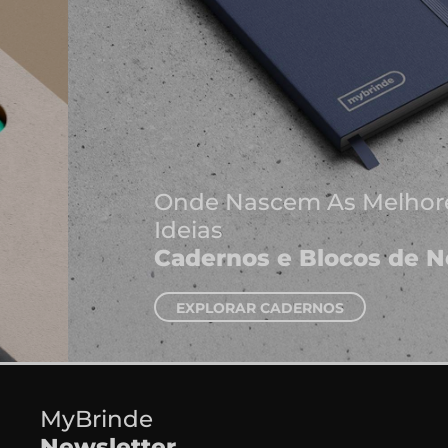
Onde Nascem As Melhores
Ideias
Cadernos e Blocos de Notas
EXPLORAR CADERNOS
MyBrinde
Newsletter