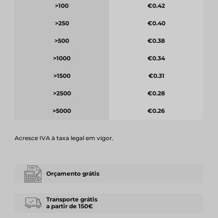
>100
€0.42
>250
€0.40
>500
€0.38
>1000
€0.34
>1500
€0.31
>2500
€0.28
>5000
€0.26
Acresce IVA à taxa legal em vigor.
Orçamento grátis
Transporte grátis
a partir de 150€