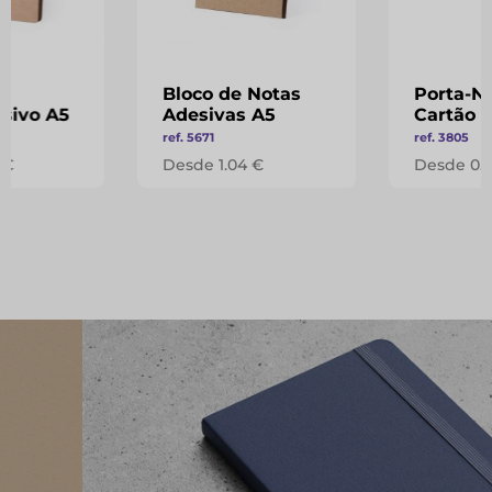
Bloco de Notas
Porta-N
esivo A5
Adesivas A5
Cartão
ref. 5671
ref. 3805
 €
Desde 1.04 €
Desde 0.5