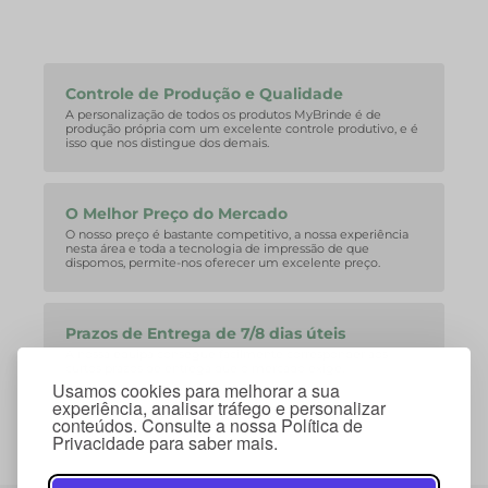
Controle de Produção e Qualidade
A personalização de todos os produtos MyBrinde é de
produção própria com um excelente controle produtivo, e é
isso que nos distingue dos demais.
O Melhor Preço do Mercado
O nosso preço é bastante competitivo, a nossa experiência
nesta área e toda a tecnologia de impressão de que
dispomos, permite-nos oferecer um excelente preço.
Prazos de Entrega de 7/8 dias úteis
A nossa equipa consegue facilmente corresponder aos
curtos prazos de entrega que o mercado exige.
Usamos cookies para melhorar a sua
experiência, analisar tráfego e personalizar
conteúdos. Consulte a nossa Política de
Privacidade para saber mais.