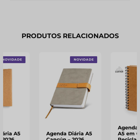
PRODUTOS RELACIONADOS
NOVIDADE
NOVIDADE
Agenda 
iária A5
Agenda Diária A5
A5 em C
– 2026
Cancún – 2026
Recicla