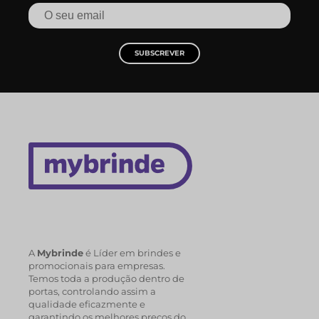
SUBSCREVER
A
Mybrinde
é Líder em brindes e
promocionais para empresas.
Temos toda a produção dentro de
portas, controlando assim a
qualidade eficazmente e
garantindo os melhores preços do