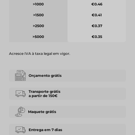
>1000
€0.46
>1500
€0.41
>2500
€0.37
>5000
€0.35
Acresce IVA à taxa legal em vigor.
Orçamento grátis
Transporte grátis
a partir de 150€
Maquete grátis
Entrega em 7 dias