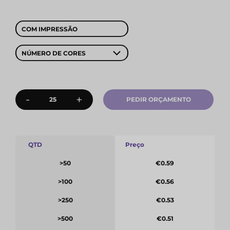
COM IMPRESSÃO
NÚMERO DE CORES
-
+
PEDIR ORÇAMENTO
QTD
Preço
>50
€0.59
>100
€0.56
>250
€0.53
>500
€0.51