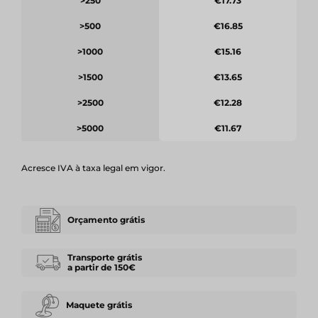
>250
€17.73
>500
€16.85
>1000
€15.16
>1500
€13.65
>2500
€12.28
>5000
€11.67
Acresce IVA à taxa legal em vigor.
Orçamento grátis
Transporte grátis
a partir de 150€
Maquete grátis