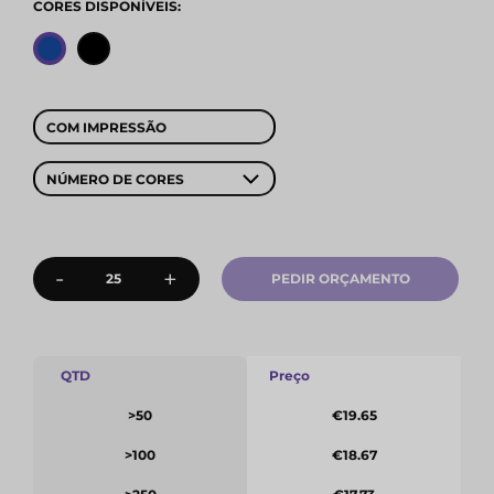
CORES DISPONÍVEIS:
COM IMPRESSÃO
NÚMERO DE CORES
-
+
PEDIR ORÇAMENTO
QTD
Preço
>50
€19.65
>100
€18.67