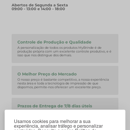
Abertos de Segunda a Sexta
09:00 - 13:00 e 14:00 - 18:00
Controle de Produção e Qualidade
A personalização de todos os produtos MyBrinde é de
produção própria com um excelente controle produtivo, e é
isso que nos distingue dos demais.
O Melhor Preço do Mercado
O nosso preço é bastante competitivo, a nossa experiência
nesta área e toda a tecnologia de impressão de que
dispomos, permite-nos oferecer um excelente preço.
Prazos de Entrega de 7/8 dias úteis
A nossa equipa consegue facilmente corresponder aos
curtos prazos de entrega que o mercado exige.
Usamos cookies para melhorar a sua
experiência, analisar tráfego e personalizar