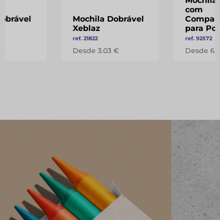
Mochila
com
Dobrável
Mochila Dobrável
Compar
Xeblaz
para Port
ref. 21822
ref. 92572
 €
Desde 3.03 €
Desde 6.3