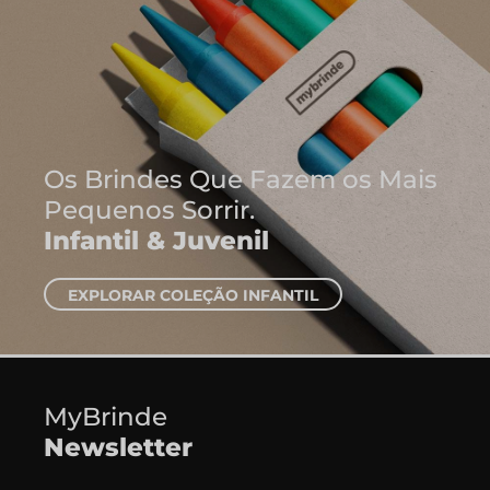
Onde Nascem A
Ideias
Cadernos e Blo
EXPLORAR CADERNO
MyBrinde
Newsletter