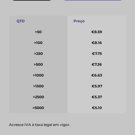
QTD
Preço
>50
€8.59
>100
€8.16
>250
€7.75
>500
€7.36
>1000
€6.63
>1500
€5.97
>2500
€5.37
>5000
€5.10
Acresce IVA à taxa legal em vigor.