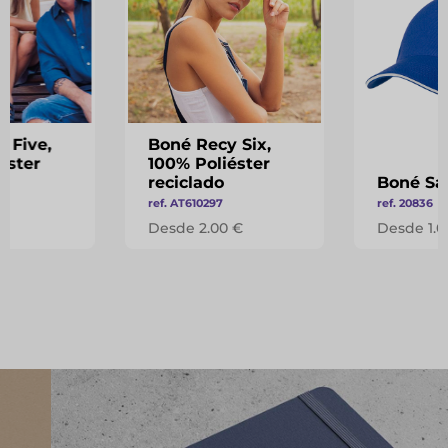
 Five,
Boné Recy Six,
éster
100% Poliéster
reciclado
Boné Sa
ref. AT610297
ref. 20836
 €
Desde 2.00 €
Desde 1.0