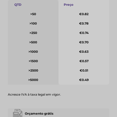
QTD
Preço
>50
€0.82
>100
€0.78
>250
€0.74
>500
€0.70
>1000
€0.63
>1500
€0.57
>2500
€0.51
>5000
€0.49
Acresce IVA à taxa legal em vigor.
Orçamento grátis