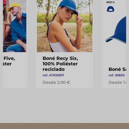
 Five,
Boné Recy Six,
éster
100% Poliéster
reciclado
Boné Sa
ref. AT610297
ref. 20836
 €
Desde 2.00 €
Desde 1.0