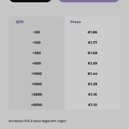
QTD
Preço
>50
€1.86
>100
€1.77
>250
€1.68
>500
€1.59
>1000
€1.44
>1500
€1.29
>2500
€1.16
>5000
€1.10
Acresce IVA à taxa legal em vigor.