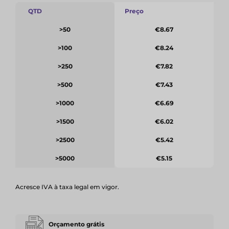
QTD
Preço
>50
€8.67
>100
€8.24
>250
€7.82
>500
€7.43
>1000
€6.69
>1500
€6.02
>2500
€5.42
>5000
€5.15
Acresce IVA à taxa legal em vigor.
Orçamento grátis