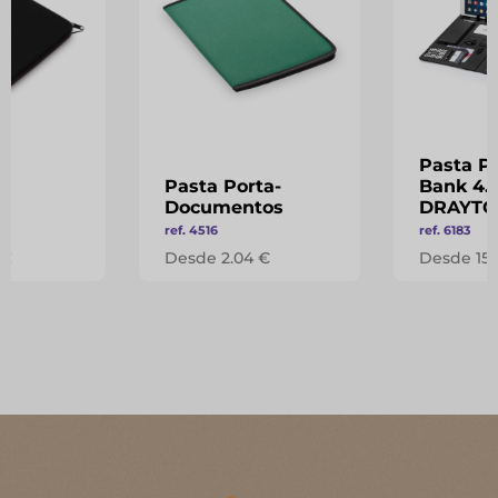
Pasta P
Pasta Porta-
Bank 4.
Documentos
DRAYT
ref. 4516
ref. 6183
 €
Desde 2.04 €
Desde 15.