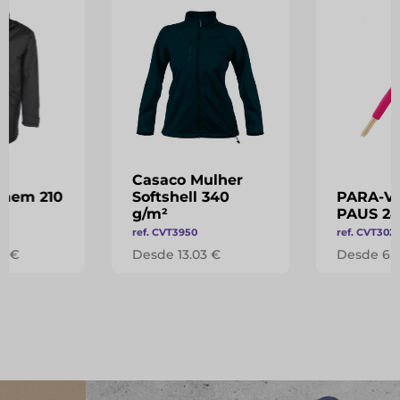
Casaco Mulher
mem 210
Softshell 340
PARA-V
g/m²
PAUS 24
ref. CVT3950
ref. CVT302
0 €
Desde 13.03 €
Desde 6.5