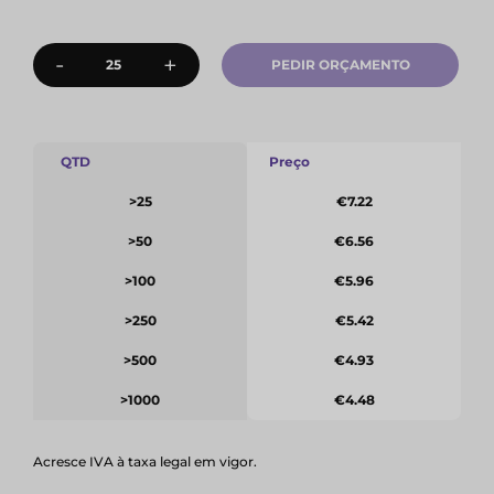
-
+
PEDIR ORÇAMENTO
QTD
Preço
>25
€7.22
>50
€6.56
>100
€5.96
>250
€5.42
>500
€4.93
>1000
€4.48
Acresce IVA à taxa legal em vigor.