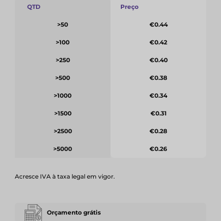
QTD
Preço
>50
€0.44
>100
€0.42
>250
€0.40
>500
€0.38
>1000
€0.34
>1500
€0.31
>2500
€0.28
>5000
€0.26
Acresce IVA à taxa legal em vigor.
Orçamento grátis