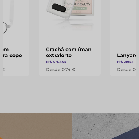
com
Crachá com íman
ara copo
extraforte
Lanyard
ref. 370454
ref. 21941
 €
Desde 0.74 €
Desde 0.1