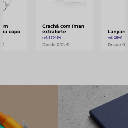
com
Crachá com íman
ara copo
extraforte
Lanyard
ref. 370454
ref. 21941
 €
Desde 0.74 €
Desde 0.1