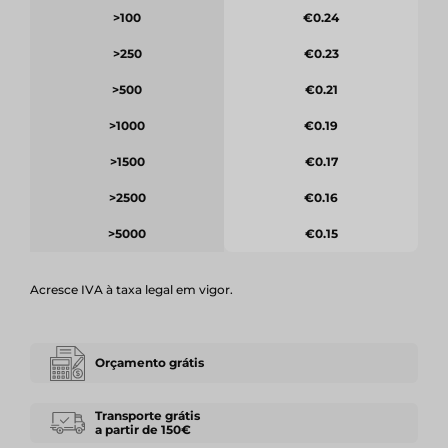
>100
€0.24
>250
€0.23
>500
€0.21
>1000
€0.19
>1500
€0.17
>2500
€0.16
>5000
€0.15
Acresce IVA à taxa legal em vigor.
Orçamento grátis
Transporte grátis
a partir de 150€