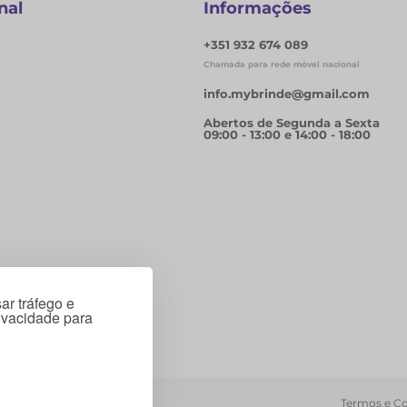
nal
Informações
+351 932 674 089
Chamada para rede móvel nacional
info.mybrinde@gmail.com
Abertos de Segunda a Sexta
09:00 - 13:00 e 14:00 - 18:00
ar tráfego e
rivacidade para
Termos e C