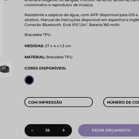
cronómetro e reprodutor de música.
Resistente a salpicos de água, com APP disponível para iOS 
atrativo. Manual de instruções disponível em espanhol e inglê
Conexão Bluetooth. Ecrã IPS 1,54". Bateria 160 mAh
Bracelete TPU
MEDIDAS:
27 x 4 x 1.3 cm
MATERIAL:
Bracelete TPU
CORES DISPONÍVEIS:
COM IMPRESSÃO
NÚMERO DE CO
-
+
PEDIR ORÇAMENTO