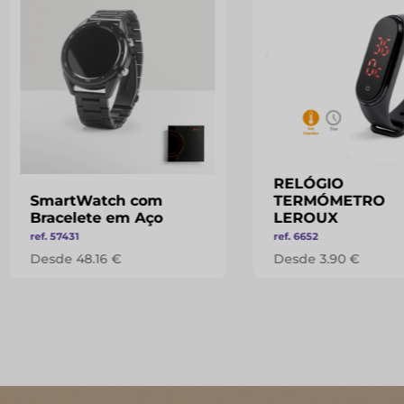
RELÓGIO
SmartWatch com
TERMÓMETRO
Bracelete em Aço
LEROUX
ref. 57431
ref. 6652
Desde 48.16 €
Desde 3.90 €