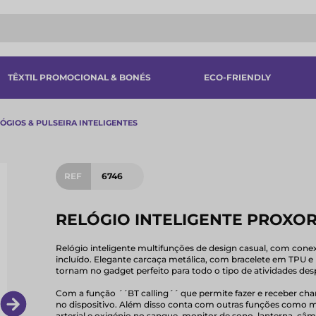
TÊXTIL PROMOCIONAL & BONÉS
ECO-FRIENDLY
ÓGIOS & PULSEIRA INTELIGENTES
REF
6746
RELÓGIO INTELIGENTE PROXO
Relógio inteligente multifunções de design casual, com con
incluído. Elegante carcaça metálica, com bracelete em TPU e u
tornam no gadget perfeito para todo o tipo de atividades despor
Com a função ´´BT calling´´ que permite fazer e receber cha
no dispositivo. Além disso conta com outras funções como m
arterial e oxigénio no sangue, monitor de sono, lanterna, câ