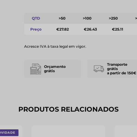
QTD
>50
>100
>250
Preço
€27.82
€26.43
€25.11
Acresce IVA à taxa legal em vigor.
Transporte
Orçamento
grátis
grátis
a partir de 150€
PRODUTOS RELACIONADOS
OVIDADE