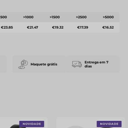
>500
>1000
>1500
>2500
>5000
€23.85
€21.47
€19.32
€17.39
€16.52
Entrega em 7
Maquete grátis
dias
NOVIDADE
NOVIDADE