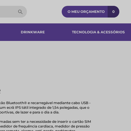
O MEU ORÇAMENTO
0
DRINKWARE
TECNOLOGIA & ACESSÓRIOS​
R
exão Bluetooth® e recarregável mediante cabo USB -
m ecrã IPS tátil integrado de 1,54 polegadas, que o
tivas, de lazer e para o dia a dia.
madas sem ter a necessidade de inserir o cartão SIM
edidor de frequência cardíaca, medidor de pressão
mera remota, alarme, anti-perda, pedómetro,