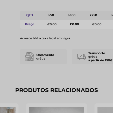
QTD
>50
>100
>250
Preço
€0.00
€0.00
€0.00
Acresce IVA à taxa legal em vigor.
Transporte
Orçamento
grátis
grátis
a partir de 150€
PRODUTOS RELACIONADOS