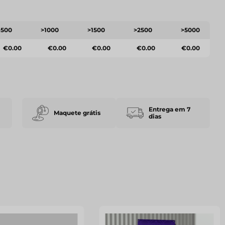
>500
>1000
>1500
>2500
>5000
€0.00
€0.00
€0.00
€0.00
€0.00
Entrega em 7
Maquete grátis
dias