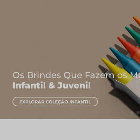
Onde Nascem As Melh
Cadernos e Blocos d
EXPLORAR CADERNOS