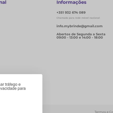
nal
Informações
+351 932 674 089
Chamada para rede móvel nacional
info.mybrinde@gmail.com
Abertos de Segunda a Sexta
09:00 - 13:00 e 14:00 - 18:00
ar tráfego e
rivacidade para
Termos e C