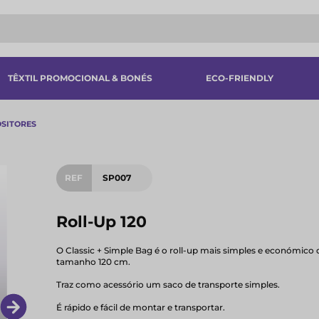
TÊXTIL PROMOCIONAL & BONÉS
ECO-FRIENDLY
SITORES
REF
SP007
Roll-Up 120
O Classic + Simple Bag é o roll-up mais simples e económico d
tamanho 120 cm.
Traz como acessório um saco de transporte simples.
É rápido e fácil de montar e transportar.