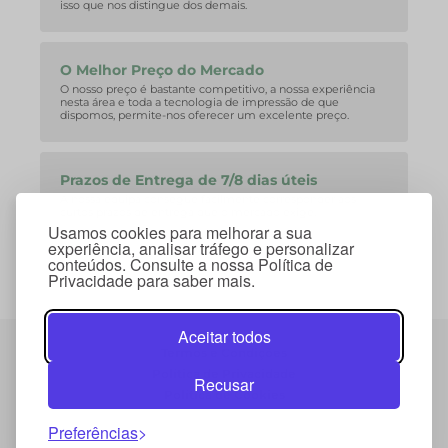
isso que nos distingue dos demais.
O Melhor Preço do Mercado
O nosso preço é bastante competitivo, a nossa experiência
nesta área e toda a tecnologia de impressão de que
dispomos, permite-nos oferecer um excelente preço.
Prazos de Entrega de 7/8 dias úteis
A nossa equipa consegue facilmente corresponder aos
curtos prazos de entrega que o mercado exige.
Usamos cookies para melhorar a sua
experiência, analisar tráfego e personalizar
conteúdos. Consulte a nossa Política de
Privacidade para saber mais.
Aceitar todos
Termos e Condições
Política de Privacidade
Recusar
Política de Cookies
Preferências
© 2026 Copyright Mybrinde . Todos os direitos