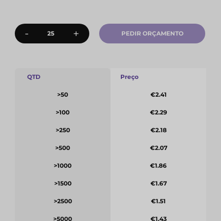
-
+
PEDIR ORÇAMENTO
QTD
Preço
>50
€2.41
>100
€2.29
>250
€2.18
>500
€2.07
>1000
€1.86
>1500
€1.67
>2500
€1.51
>5000
€1.43