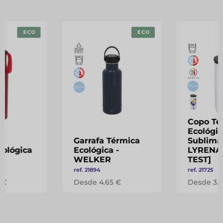
ECO
ECO
Copo Té
Ecológic
Garrafa Térmica
Sublima
cológica
Ecológica -
LYRENA
P
WELKER
TEST]
ref. 21894
ref. 21725
 €
Desde 4.65 €
Desde 3.6