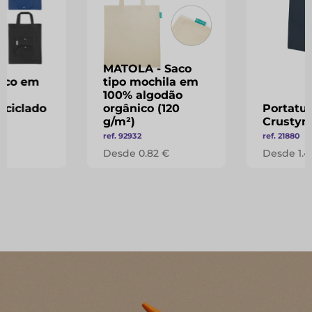
MATOLA - Saco
Saco em
tipo mochila em
e
100% algodão
eciclado
orgânico (120
Portatu
)
g/m²)
Crustyn
ref. 92932
ref. 21880
€
Desde 0.82 €
Desde 1.4