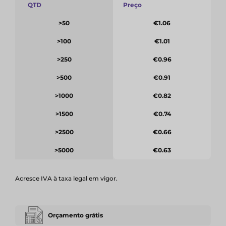
QTD
Preço
>50
€1.06
>100
€1.01
>250
€0.96
>500
€0.91
>1000
€0.82
>1500
€0.74
>2500
€0.66
>5000
€0.63
Acresce IVA à taxa legal em vigor.
Orçamento grátis