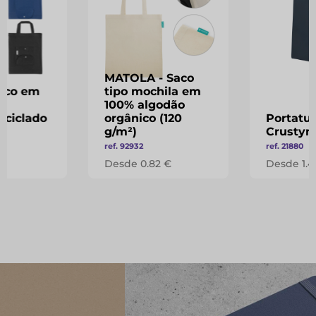
MATOLA - Saco
Saco em
tipo mochila em
e
100% algodão
eciclado
orgânico (120
Portatu
)
g/m²)
Crustyn
ref. 92932
ref. 21880
€
Desde 0.82 €
Desde 1.4