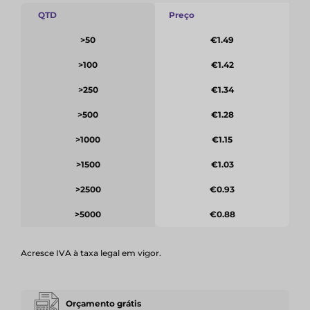
QTD
Preço
>50
€1.49
>100
€1.42
>250
€1.34
>500
€1.28
>1000
€1.15
>1500
€1.03
>2500
€0.93
>5000
€0.88
Acresce IVA à taxa legal em vigor.
Orçamento grátis