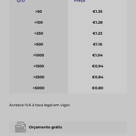
QTD
Preço
>50
€1.35
>100
€1.28
>250
€1.22
>500
€1.16
>1000
€1.04
>1500
€0.94
>2500
€0.84
>5000
€0.80
Acresce IVA à taxa legal em vigor.
Orçamento grátis