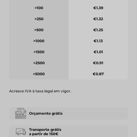
>100
€1.39
>250
€1.32
>500
€1.25
>1000
€1.13
>1500
€1.01
>2500
€0.91
>5000
€0.87
Acresce IVA à taxa legal em vigor.
Orçamento grátis
Transporte grátis
a partir de 150€