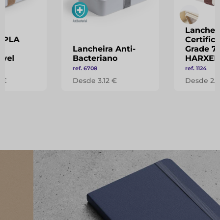
Lanchei
a PLA
Certific
Lancheira Anti-
Grade 7
vel
Bacteriano
HARXE
ref. 6708
ref. 1124
 €
Desde 3.12 €
Desde 2.1