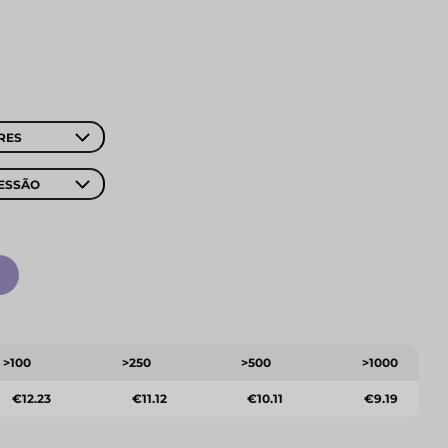
RES
ESSÃO
>100
>250
>500
>1000
€12.23
€11.12
€10.11
€9.19