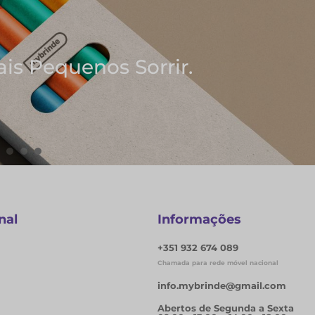
res Ideias
 Notas
nal
Informações
+351 932 674 089
Chamada para rede móvel nacional
info.mybrinde@gmail.com
Abertos de Segunda a Sexta