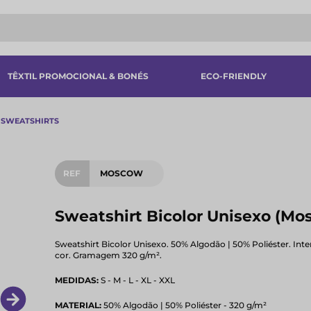
TÊXTIL PROMOCIONAL & BONÉS
ECO-FRIENDLY
SWEATSHIRTS
REF
MOSCOW
Sweatshirt Bicolor Unisexo (Mos
Sweatshirt Bicolor Unisexo. 50% Algodão | 50% Poliéster. Int
cor. Gramagem 320 g/m².
MEDIDAS:
S - M - L - XL - XXL
MATERIAL:
50% Algodão | 50% Poliéster - 320 g/m²