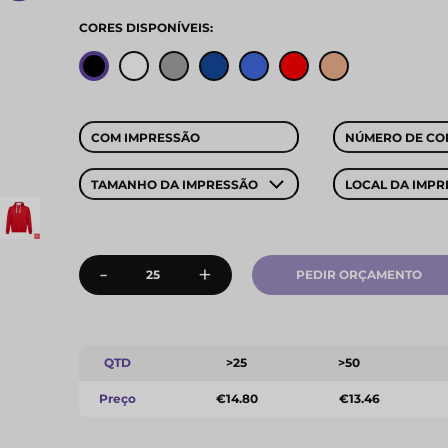
CORES DISPONÍVEIS:
COM IMPRESSÃO
NÚMERO DE CO
TAMANHO DA IMPRESSÃO
LOCAL DA IMPR
-
+
PEDIR ORÇAMENTO
QTD
>25
>50
Preço
€14.80
€13.46