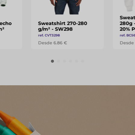
Sweat
fecho
Sweatshirt 270-280
280g 
m²
g/m² - SW298
20% P
ref. CVT3298
ref. BC5
Desde 6.86 €
Desde 