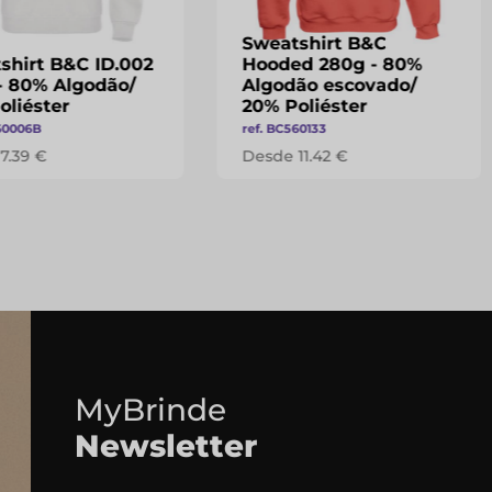
Sweatshirt B&C
shirt B&C ID.002
Hooded 280g - 80%
- 80% Algodão/
Algodão escovado/
oliéster
20% Poliéster
60006B
ref. BC560133
7.39 €
Desde 11.42 €
MyBrinde
Newsletter