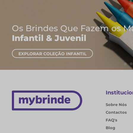
Onde Nascem As Melho
Cadernos e Blocos de
EXPLORAR CADERNOS
Institucio
Sobre Nós
Contactos
FAQ's
Blog