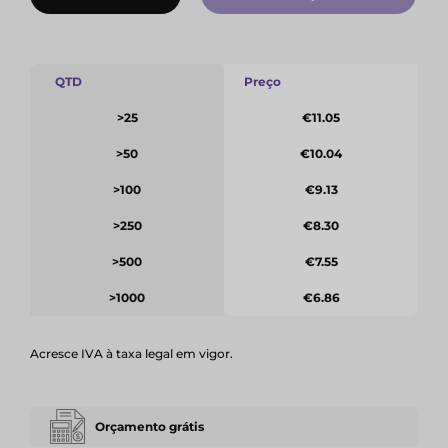
QTD
Preço
>25
€11.05
>50
€10.04
>100
€9.13
>250
€8.30
>500
€7.55
>1000
€6.86
Acresce IVA à taxa legal em vigor.
Orçamento grátis