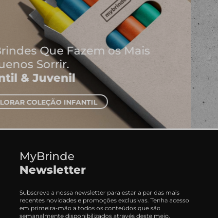
Onde Nascem As Melhores
Ideias
Cadernos e Blocos de Notas
EXPLORAR CADERNOS
MyBrinde
Newsletter
Subscreva a nossa newsletter para estar a par das mais
recentes novidades e promoções exclusivas. Tenha acesso
em primeira-mão a todos os conteúdos que são
semanalmente disponibilizados através deste meio.