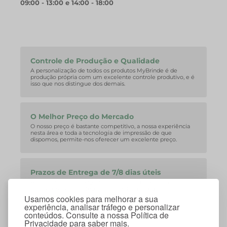
09:00 - 13:00 e 14:00 - 18:00
Controle de Produção e Qualidade
A personalização de todos os produtos MyBrinde é de
produção própria com um excelente controle produtivo, e é
isso que nos distingue dos demais.
O Melhor Preço do Mercado
O nosso preço é bastante competitivo, a nossa experiência
nesta área e toda a tecnologia de impressão de que
dispomos, permite-nos oferecer um excelente preço.
Prazos de Entrega de 7/8 dias úteis
A nossa equipa consegue facilmente corresponder aos
curtos prazos de entrega que o mercado exige.
Usamos cookies para melhorar a sua
experiência, analisar tráfego e personalizar
conteúdos. Consulte a nossa Política de
Privacidade para saber mais.