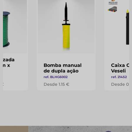
lizada
mm x
Bomba manual
Caixa C
de dupla ação
Veseli
7
ref. BLHG6002
ref. 21452
 €
Desde 1.15 €
Desde 0.1