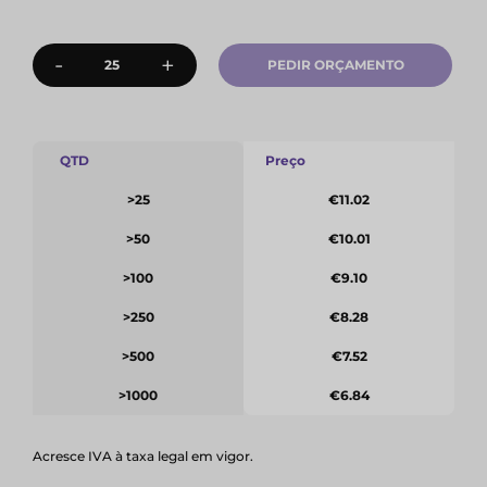
-
+
PEDIR ORÇAMENTO
QTD
Preço
>25
€11.02
>50
€10.01
>100
€9.10
>250
€8.28
>500
€7.52
>1000
€6.84
Acresce IVA à taxa legal em vigor.