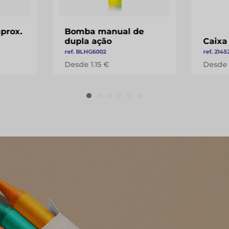
aprox.
Bomba manual de
dupla ação
Caixa
ref. BLHG6002
ref. 2145
Desde 1.15 €
Desde 