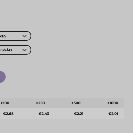
RES
ESSÃO
>100
>250
>500
>1000
€2.68
€2.43
€2.21
€2.01