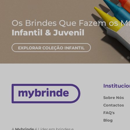
Onde Nascem
Cadernos e 
EXPLORAR CADERNO
Institucio
Sobre Nós
Contactos
FAQ's
Blog
A
Mybrinde
é Líder em brindes e