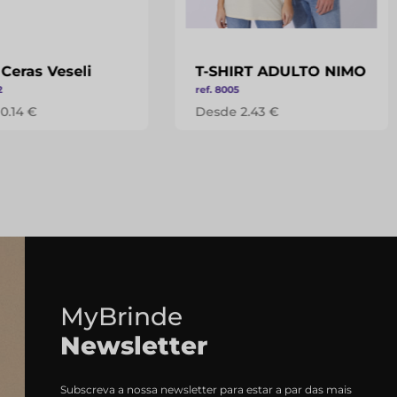
 Ceras Veseli
T-SHIRT ADULTO NIMO
2
ref. 8005
0.14 €
Desde 2.43 €
MyBrinde
Newsletter
Subscreva a nossa newsletter para estar a par das mais