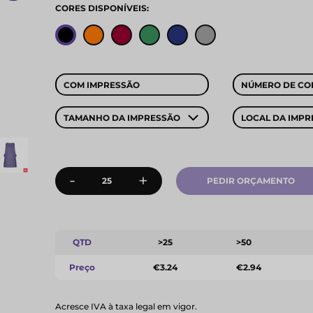
CORES DISPONÍVEIS:
COM IMPRESSÃO
NÚMERO DE CO
TAMANHO DA IMPRESSÃO
LOCAL DA IMPR
-
+
PEDIR ORÇAMENTO
QTD
>25
>50
Preço
€3.24
€2.94
Acresce IVA à taxa legal em vigor.