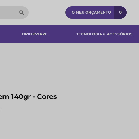
O MEU ORÇAMENTO
0
DRINKWARE
TECNOLOGIA & ACESSÓRIOS​
em 140gr - Cores
².