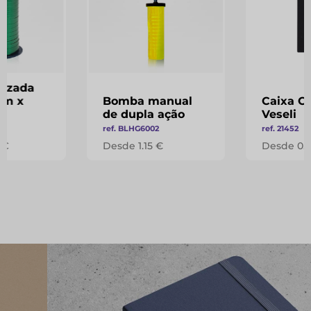
lizada
mm x
Bomba manual
Caixa C
de dupla ação
Veseli
7
ref. BLHG6002
ref. 21452
 €
Desde 1.15 €
Desde 0.1