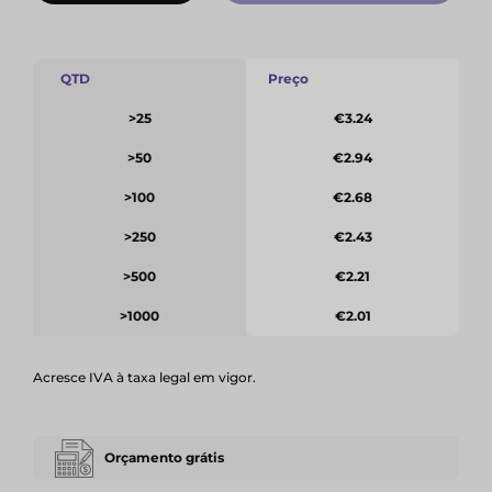
QTD
Preço
>25
€3.24
>50
€2.94
>100
€2.68
>250
€2.43
>500
€2.21
>1000
€2.01
Acresce IVA à taxa legal em vigor.
Orçamento grátis