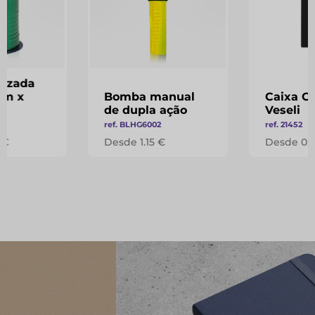
lizada
mm x
Bomba manual
Caixa C
de dupla ação
Veseli
7
ref. BLHG6002
ref. 21452
 €
Desde 1.15 €
Desde 0.1