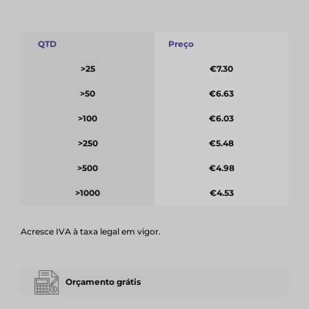
QTD
Preço
>25
€7.30
>50
€6.63
>100
€6.03
>250
€5.48
>500
€4.98
>1000
€4.53
Acresce IVA à taxa legal em vigor.
Orçamento grátis