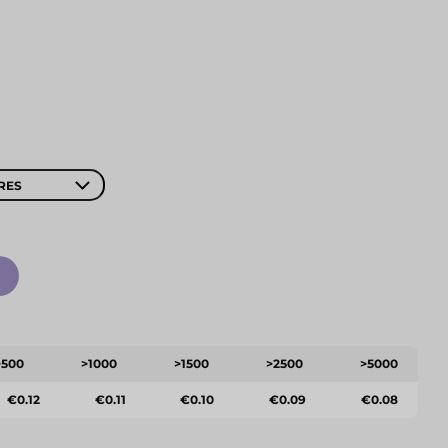
RES
>500
>1000
>1500
>2500
>5000
€0.12
€0.11
€0.10
€0.09
€0.08