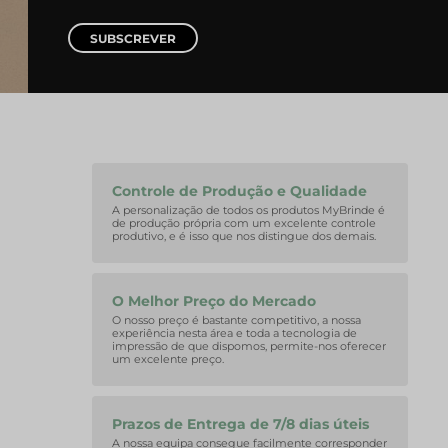
SUBSCREVER
Controle de Produção e Qualidade
A personalização de todos os produtos MyBrinde é
de produção própria com um excelente controle
produtivo, e é isso que nos distingue dos demais.
O Melhor Preço do Mercado
O nosso preço é bastante competitivo, a nossa
experiência nesta área e toda a tecnologia de
impressão de que dispomos, permite-nos oferecer
um excelente preço.
Prazos de Entrega de 7/8 dias úteis
A nossa equipa consegue facilmente corresponder