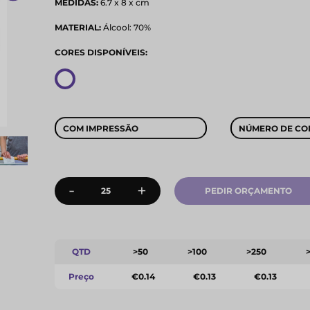
MEDIDAS:
6.7 x 8 x cm
MATERIAL:
Álcool: 70%
CORES DISPONÍVEIS:
COM IMPRESSÃO
NÚMERO DE CO
-
+
PEDIR ORÇAMENTO
QTD
>50
>100
>250
Preço
€0.14
€0.13
€0.13