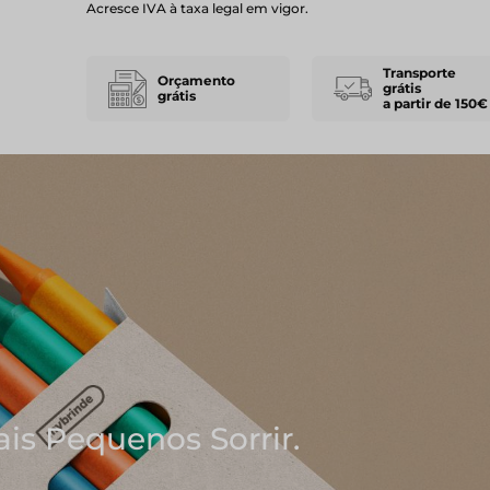
Acresce IVA à taxa legal em vigor.
Transporte
Orçamento
grátis
grátis
a partir de 150€
m As Melhores Ideias
 Blocos de Notas