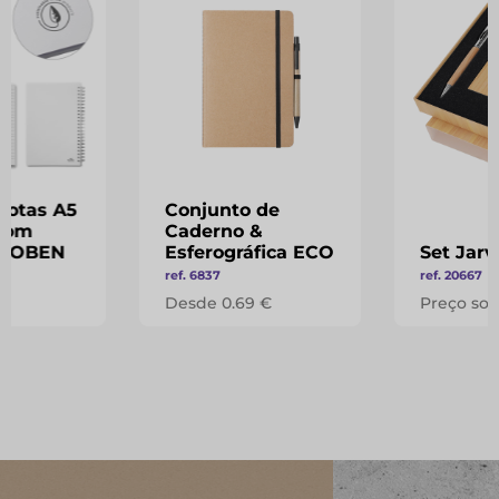
notas A5
Conjunto de
com
Caderno &
- COBEN
Esferográfica ECO
Set Jarv
ref. 6837
ref. 20667
 €
Desde 0.69 €
Preço sob