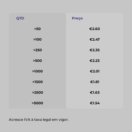
QTD
Preço
>50
€2.60
>100
€2.47
>250
€2.35
>500
€2.23
>1000
€2.01
>1500
€1.81
>2500
€1.63
>5000
€1.54
Acresce IVA à taxa legal em vigor.