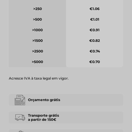
>250
€1.06
>500
€1.01
>1000
€0.91
>1500
€0.82
>2500
€0.74
>5000
€0.70
Acresce IVA à taxa legal em vigor.
Orçamento grátis
Transporte grátis
a partir de 150€