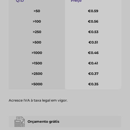
QTD
Preço
>50
€0.59
>100
€0.56
>250
€0.53
>500
€0.51
>1000
€0.46
>1500
€0.41
>2500
€0.37
>5000
€0.35
Acresce IVA à taxa legal em vigor.
Orçamento grátis