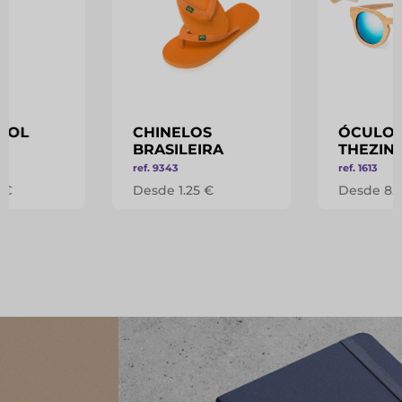
SOL
CHINELOS
ÓCULOS
BRASILEIRA
THEZIN
ref. 9343
ref. 1613
 €
Desde 1.25 €
Desde 8.