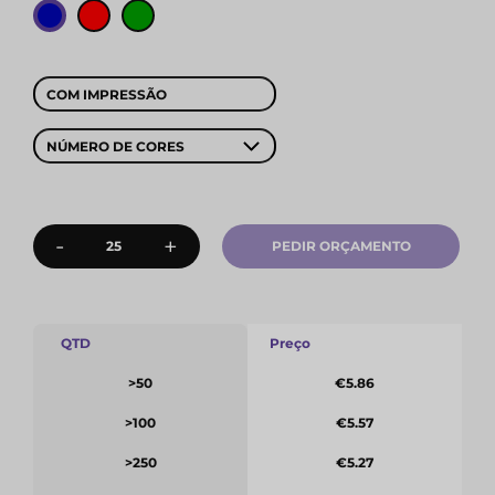
COM IMPRESSÃO
NÚMERO DE CORES
-
+
PEDIR ORÇAMENTO
QTD
Preço
>50
€5.86
>100
€5.57
>250
€5.27