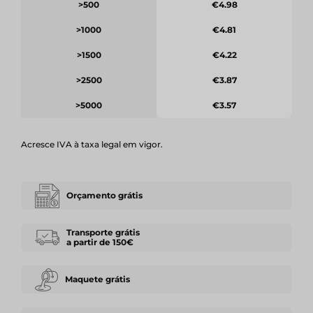
>500
€4.98
>1000
€4.81
>1500
€4.22
>2500
€3.87
>5000
€3.57
Acresce IVA à taxa legal em vigor.
Orçamento grátis
Transporte grátis
a partir de 150€
Maquete grátis