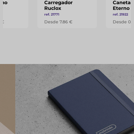
rno
Carregador
Caneta e
Ruclox
Eterno
ref. 21771
ref. 21922
 €
Desde 7.86 €
Desde 0.