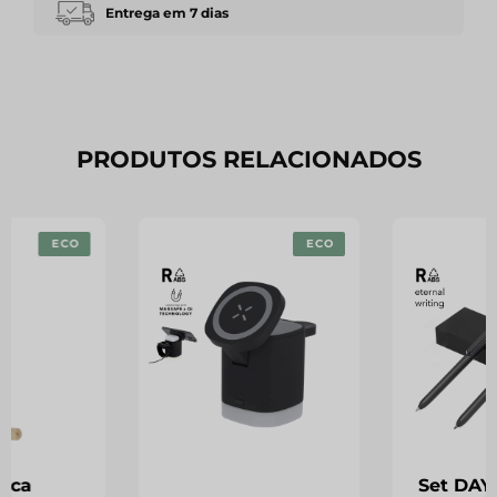
Entrega em 7 dias
PRODUTOS RELACIONADOS
ECO
ECO
fica
Set DAY