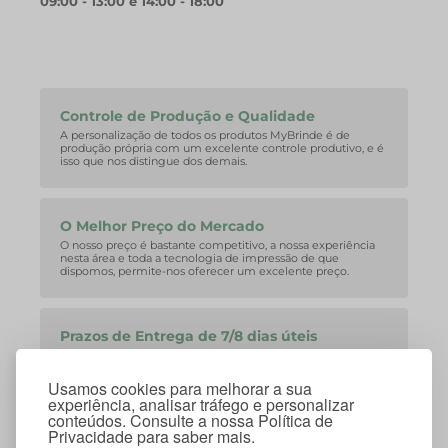
09:00 - 13:00 e 14:00 - 18:00
Controle de Produção e Qualidade
A personalização de todos os produtos MyBrinde é de
produção própria com um excelente controle produtivo, e é
isso que nos distingue dos demais.
O Melhor Preço do Mercado
O nosso preço é bastante competitivo, a nossa experiência
nesta área e toda a tecnologia de impressão de que
dispomos, permite-nos oferecer um excelente preço.
Prazos de Entrega de 7/8 dias úteis
A nossa equipa consegue facilmente corresponder aos
curtos prazos de entrega que o mercado exige.
Usamos cookies para melhorar a sua
experiência, analisar tráfego e personalizar
conteúdos. Consulte a nossa Política de
Privacidade para saber mais.