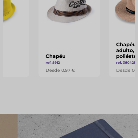
Chapéu 
adulto, 
Chapéu
poliéste
ref. 5912
ref. 380425
 €
Desde 0.97 €
Desde 0.