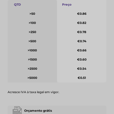
QTD
Preço
>50
€0.86
>100
€0.82
>250
€0.78
>500
€0.74
>1000
€0.66
>1500
€0.60
>2500
€0.54
>5000
€0.51
Acresce IVA à taxa legal em vigor.
Orçamento grátis