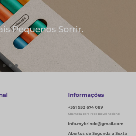
hores Ideias
de Notas
nal
Informações
+351 932 674 089
Chamada para rede móvel nacional
info.mybrinde@gmail.com
Abertos de Segunda a Sexta