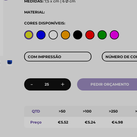
MEDIDAS:
7,5 x cm | 6 Ø cm
MATERIAL:
CORES DISPONÍVEIS:
COM IMPRESSÃO
NÚMERO DE CO
-
+
PEDIR ORÇAMENTO
QTD
>50
>100
>250
Preço
€5.52
€5.24
€4.98