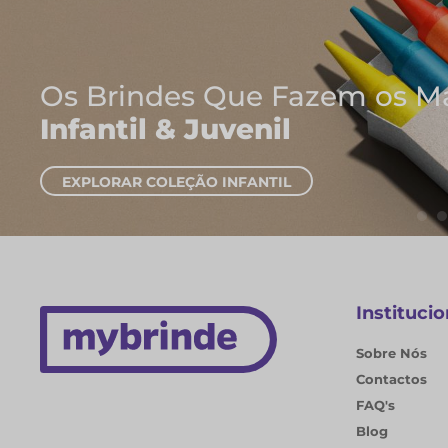
Onde Nascem As Mel
Cadernos e Blocos 
EXPLORAR CADERNOS
Institucio
Sobre Nós
Contactos
FAQ's
Blog