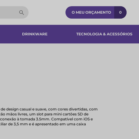
O MEU ORÇAMENTO
0
DRINKWARE
TECNOLOGIA & ACESSÓRIOS​
 de design casual e suave, com cores divertidas, com
ão mãos livres, um slot para mini cartões SD de
 da conexão à tomada 3.5mm. Compatível com iOS e
iliar de 3,5 mm e é apresentado em uma caixa