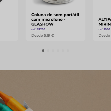
Coluna de som portátil
com microfone -
ALTI
GLASHOW
MIRI
ref. 97256
ref. 1966
Desde 5.19 €
Desde 