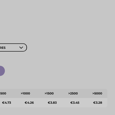
RES
>500
>1000
>1500
>2500
>5000
€4.73
€4.26
€3.83
€3.45
€3.28