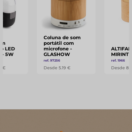
Coluna de som
om
portátil com
ão LED
microfone -
ALTIFA
h - 5W
GLASHOW
MIRINT
ref. 97256
ref. 1966
8 €
Desde 5.19 €
Desde 8.3