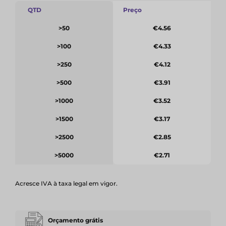
QTD
Preço
>50
€4.56
>100
€4.33
>250
€4.12
>500
€3.91
>1000
€3.52
>1500
€3.17
>2500
€2.85
>5000
€2.71
Acresce IVA à taxa legal em vigor.
Orçamento grátis