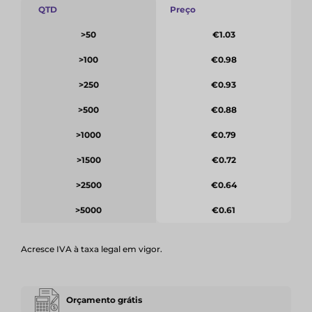
QTD
Preço
>50
€1.03
>100
€0.98
>250
€0.93
>500
€0.88
>1000
€0.79
>1500
€0.72
>2500
€0.64
>5000
€0.61
Acresce IVA à taxa legal em vigor.
Orçamento grátis