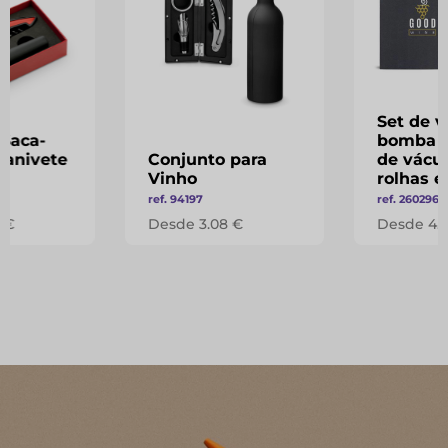
Set de 
 Saca-
bomba e
Canivete
Conjunto para
de vácuo
ho
Vinho
rolhas e
ref. 94197
ref. 260296
 €
Desde 3.08 €
Desde 4.