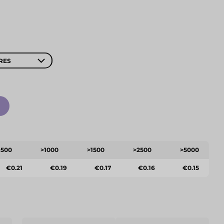
RES
>500
>1000
>1500
>2500
>5000
€0.21
€0.19
€0.17
€0.16
€0.15