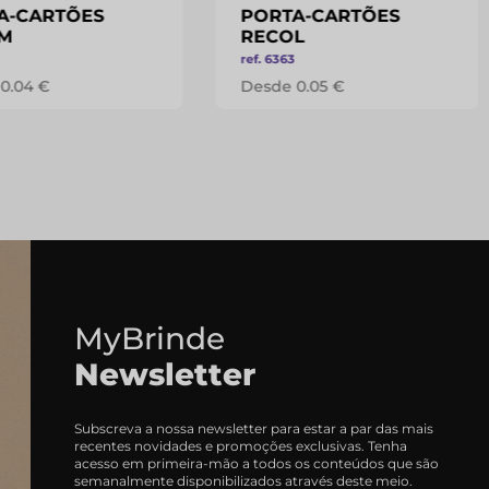
A-CARTÕES
PORTA-CARTÕES
M
RECOL
ref. 6363
0.04 €
Desde 0.05 €
MyBrinde
Newsletter
Subscreva a nossa newsletter para estar a par das mais
recentes novidades e promoções exclusivas. Tenha
acesso em primeira-mão a todos os conteúdos que são
semanalmente disponibilizados através deste meio.