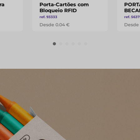
ra
Porta-Cartões com
PORT
Bloqueio RFID
BECA
ref. 93333
ref. 5637
Desde 0.04 €
Desde 