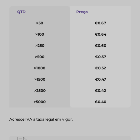
QTD
Preço
>50
€0.67
>100
€0.64
>250
€0.60
>500
€0.57
>1000
€0.52
>1500
€0.47
>2500
€0.42
>5000
€0.40
Acresce IVA à taxa legal em vigor.