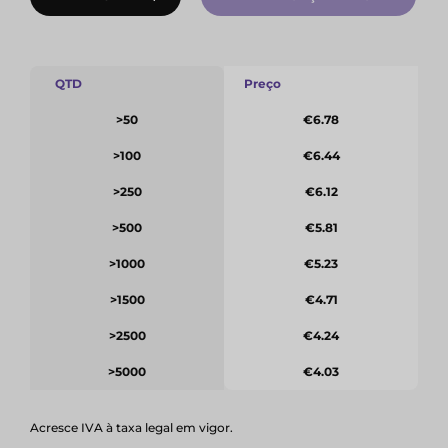
QTD
Preço
>50
€6.78
>100
€6.44
>250
€6.12
>500
€5.81
>1000
€5.23
>1500
€4.71
>2500
€4.24
>5000
€4.03
Acresce IVA à taxa legal em vigor.