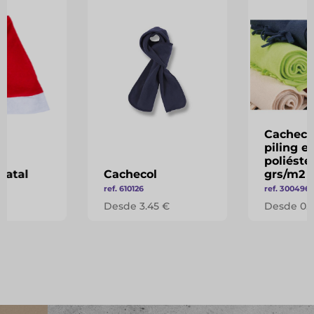
Cachecol
piling e
poliéste
Natal
Cachecol
grs/m2
ref. 610126
ref. 300496
 €
Desde 3.45 €
Desde 0.5