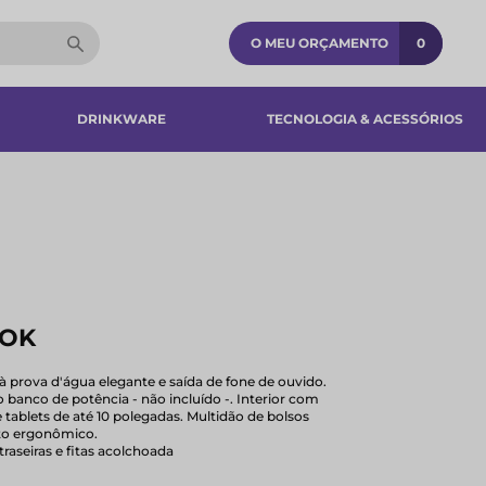
O MEU ORÇAMENTO
0
DRINKWARE
TECNOLOGIA & ACESSÓRIOS​
NOK
 prova d'água elegante e saída de fone de ouvido.
anco de potência - não incluído -. Interior com
tablets de até 10 polegadas. Multidão de bolsos
nto ergonômico.
raseiras e fitas acolchoada