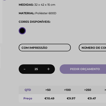
MEDIDAS:
32 x 42 x 15 cm
MATERIAL:
Poliéster 600D
CORES DISPONÍVEIS:
COM IMPRESSÃO
NÚMERO DE CO
-
+
PEDIR ORÇAMENTO
QTD
>50
>100
>250
Preço
€10.49
€9.97
€9.47