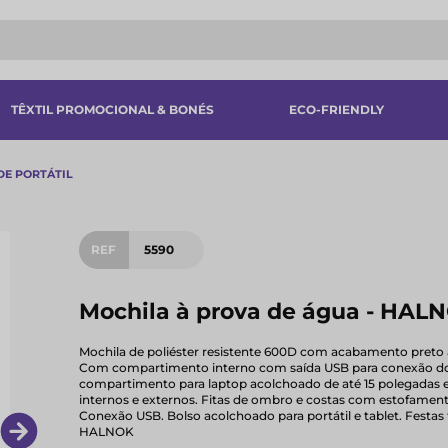
TÊXTIL PROMOCIONAL & BONÉS
ECO-FRIENDLY
E PORTÁTIL
REF
5590
Mochila à prova de água - HAL
Mochila de poliéster resistente 600D com acabamento preto à
Com compartimento interno com saída USB para conexão do b
compartimento para laptop acolchoado de até 15 polegadas e 
internos e externos. Fitas de ombro e costas com estofame
Conexão USB. Bolso acolchoado para portátil e tablet. Festas t
HALNOK