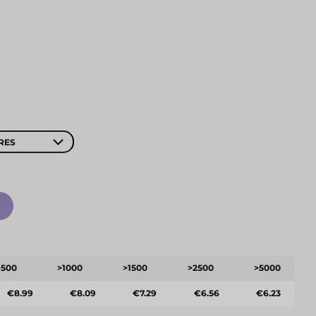
RES
>500
>1000
>1500
>2500
>5000
€8.99
€8.09
€7.29
€6.56
€6.23