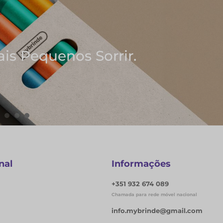
Onde Nascem As Mel
Cadernos e Blocos 
EXPLORAR CADERNOS
nal
Informações
+351 932 674 089
Chamada para rede móvel nacional
info.mybrinde@gmail.com