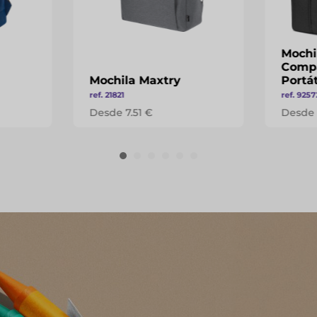
Mochi
Compa
Mochila Maxtry
Portát
ref. 21821
ref. 9257
Desde 7.51 €
Desde 