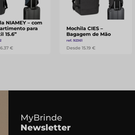
la NIAMEY – com
rtimento para
Mochila CIES –
il 15.6”
Bagagem de Mão
2
ref. 92361
6.37 €
Desde 15.19 €
MyBrinde
Newsletter