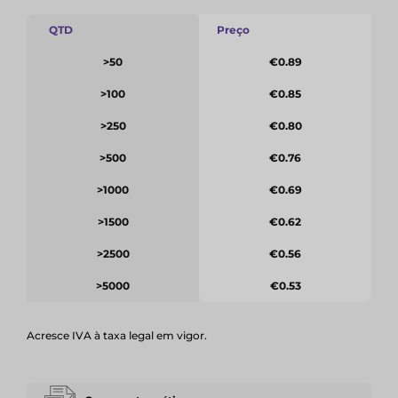
QTD
Preço
>50
€0.89
>100
€0.85
>250
€0.80
>500
€0.76
>1000
€0.69
>1500
€0.62
>2500
€0.56
>5000
€0.53
Acresce IVA à taxa legal em vigor.