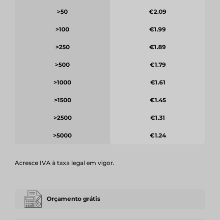
>50
€2.09
>100
€1.99
>250
€1.89
>500
€1.79
>1000
€1.61
>1500
€1.45
>2500
€1.31
>5000
€1.24
Acresce IVA à taxa legal em vigor.
Orçamento grátis