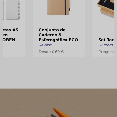
notas A5
Conjunto de
com
Caderno &
- COBEN
Esferográfica ECO
Set Jarv
ref. 6837
ref. 20667
 €
Desde 0.69 €
Preço sob