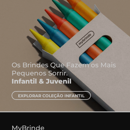
Onde Nascem As Melhor
Ideias
Cadernos e Blocos de N
EXPLORAR CADERNOS
MyBrinde