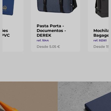
Pasta Porta -
tões
Documentos -
Mochila 
 PVC
DEREK
Bagage
ref. 1044
ref. 92361
 €
Desde 5.05 €
Desde 15.