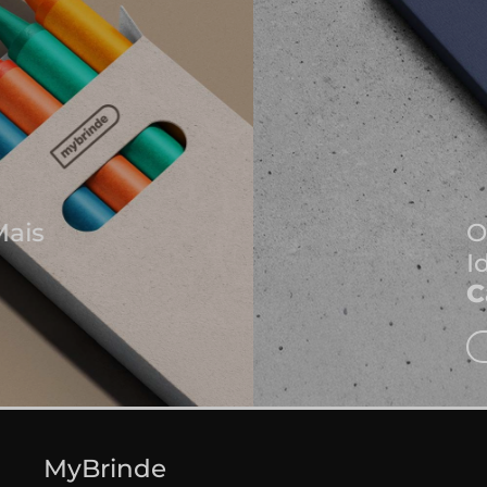
Onde Nascem As Melhores
Ideias
Cadernos e Blocos de Notas
EXPLORAR CADERNOS
MyBrinde