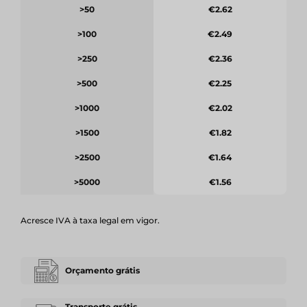
>50
€2.62
>100
€2.49
>250
€2.36
>500
€2.25
>1000
€2.02
>1500
€1.82
>2500
€1.64
>5000
€1.56
Acresce IVA à taxa legal em vigor.
Orçamento grátis
Transporte grátis