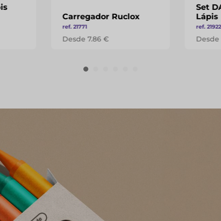
is
Set D
Carregador Ruclox
Lápis
ref. 21771
ref. 2192
Desde 7.86 €
Desde 