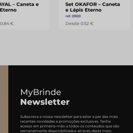
AYAL – Caneta e
Set OKAFOR – Caneta
 Eterno
e Lápis Eterno
2
ref. 21923
0.84 €
Desde 0.52 €
MyBrinde
Newsletter
Subscreva a nossa newsletter para estar a par das mais
recentes novidades e promoções exclusivas. Tenha
acesso em primeira-mão a todos os conteúdos que são
semanalmente disponibilizados através deste meio.