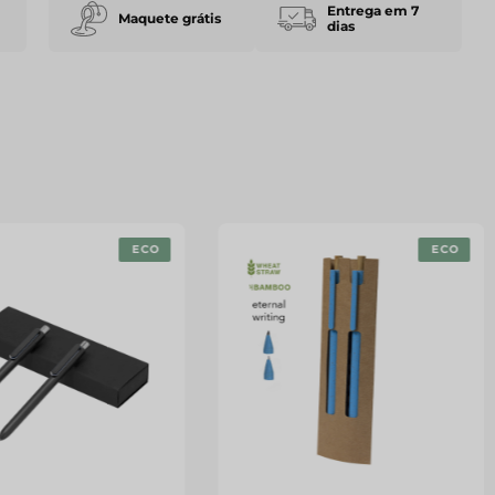
Entrega em 7
Maquete grátis
dias
ECO
ECO