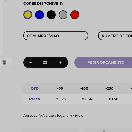
CORES DISPONÍVEIS:
COM IMPRESSÃO
NÚMERO DE CO
-
+
PEDIR ORÇAMENTO
QTD
>50
>100
>250
Preço
€1.73
€1.64
€1.56
Acresce IVA à taxa legal em vigor.