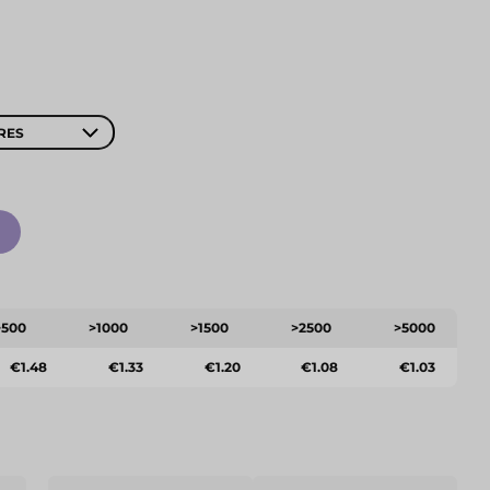
RES
>500
>1000
>1500
>2500
>5000
€1.48
€1.33
€1.20
€1.08
€1.03