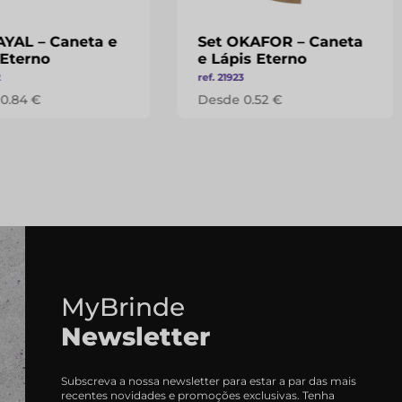
AYAL – Caneta e
Set OKAFOR – Caneta
 Eterno
e Lápis Eterno
2
ref. 21923
0.84 €
Desde 0.52 €
MyBrinde
Newsletter
Subscreva a nossa newsletter para estar a par das mais
recentes novidades e promoções exclusivas. Tenha