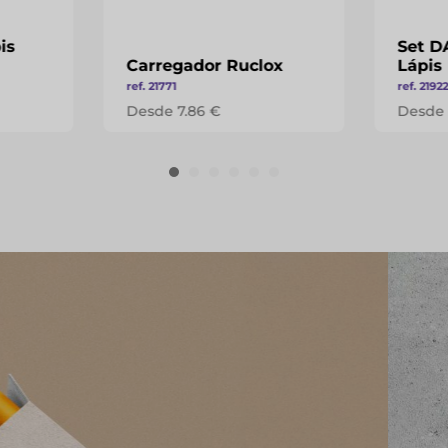
is
Set D
Carregador Ruclox
Lápis
ref. 21771
ref. 2192
Desde 7.86 €
Desde 