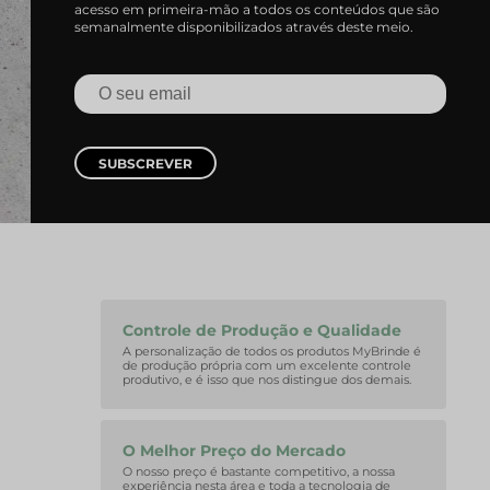
acesso em primeira-mão a todos os conteúdos que são
semanalmente disponibilizados através deste meio.
SUBSCREVER
Controle de Produção e Qualidade
A personalização de todos os produtos MyBrinde é
de produção própria com um excelente controle
produtivo, e é isso que nos distingue dos demais.
O Melhor Preço do Mercado
O nosso preço é bastante competitivo, a nossa
experiência nesta área e toda a tecnologia de