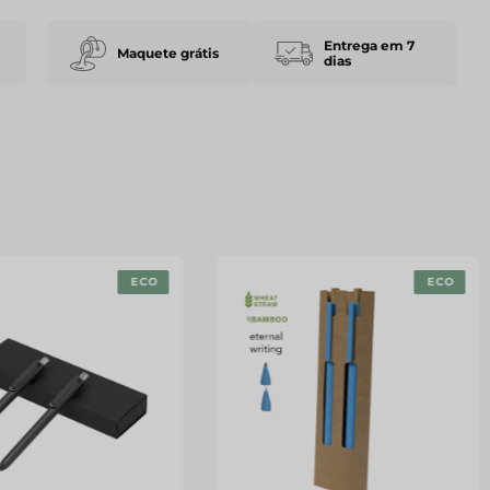
Entrega em 7
Maquete grátis
dias
ECO
ECO