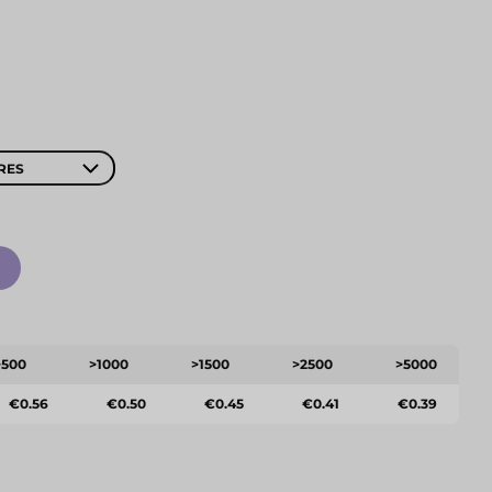
RES
>500
>1000
>1500
>2500
>5000
€0.56
€0.50
€0.45
€0.41
€0.39