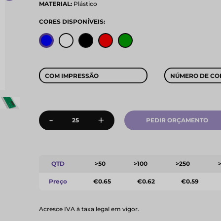
MATERIAL:
Plástico
CORES DISPONÍVEIS:
COM IMPRESSÃO
NÚMERO DE CO
-
+
PEDIR ORÇAMENTO
QTD
>50
>100
>250
Preço
€0.65
€0.62
€0.59
Acresce IVA à taxa legal em vigor.