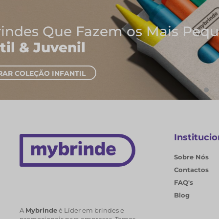
Onde Nascem As Melhores I
Cadernos e Blocos de Nota
EXPLORAR CADERNOS
Institucio
Sobre Nós
Contactos
FAQ's
Blog
A
Mybrinde
é Líder em brindes e