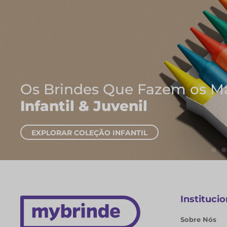
ue Fazem os Mais Pequenos Sor
venil
NFANTIL
Institucio
Sobre Nós