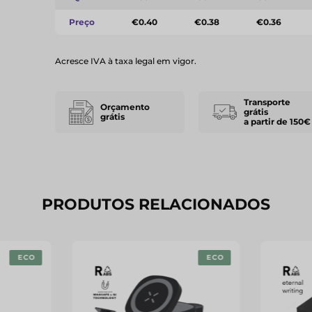
Preço
€0.40
€0.38
€0.36
Acresce IVA à taxa legal em vigor.
Transporte
Orçamento
grátis
grátis
a partir de 150€
PRODUTOS RELACIONADOS
ECO
ECO