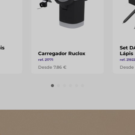
is
Set D
Carregador Ruclox
Lápis
ref. 21771
ref. 2192
Desde 7.86 €
Desde 