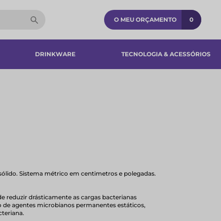
O MEU ORÇAMENTO
0
DRINKWARE
TECNOLOGIA & ACESSÓRIOS​
lido. Sistema métrico em centimetros e polegadas.
e reduzir drásticamente as cargas bacterianas
ão de agentes microbianos permanentes estáticos,
cteriana.