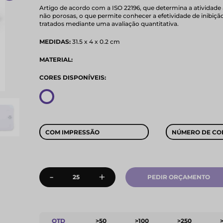
Artigo de acordo com a ISO 22196, que determina a atividade a
não porosas, o que permite conhecer a efetividade de inibiçã
tratados mediante uma avaliação quantitativa.
MEDIDAS:
31.5 x 4 x 0.2 cm
MATERIAL:
CORES DISPONÍVEIS:
COM IMPRESSÃO
NÚMERO DE CO
-
+
PEDIR ORÇAMENTO
QTD
>50
>100
>250