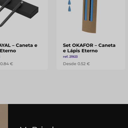
AYAL – Caneta e
Set OKAFOR – Caneta
 Eterno
e Lápis Eterno
2
ref. 21923
0.84 €
Desde 0.52 €