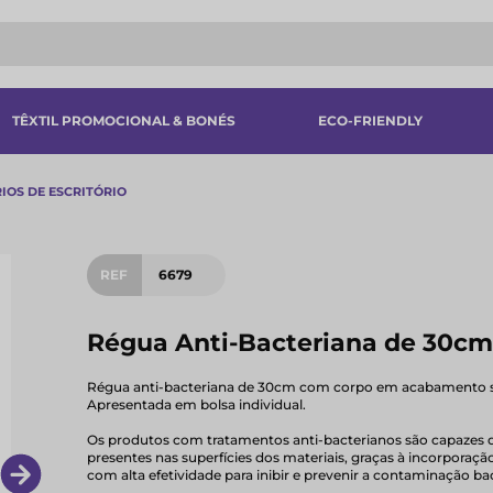
TÊXTIL PROMOCIONAL & BONÉS
ECO-FRIENDLY
IOS DE ESCRITÓRIO
REF
6679
Régua Anti-Bacteriana de 30cm
Régua anti-bacteriana de 30cm com corpo em acabamento só
Apresentada em bolsa individual.
Os produtos com tratamentos anti-bacterianos são capazes d
presentes nas superfícies dos materiais, graças à incorporaç
com alta efetividade para inibir e prevenir a contaminação ba