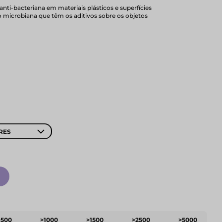
nti-bacteriana em materiais plásticos e superfícies
o microbiana que têm os aditivos sobre os objetos
RES
>500
>1000
>1500
>2500
>5000