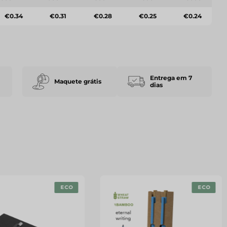
€0.34
€0.31
€0.28
€0.25
€0.24
Entrega em 7
Maquete grátis
dias
ECO
ECO