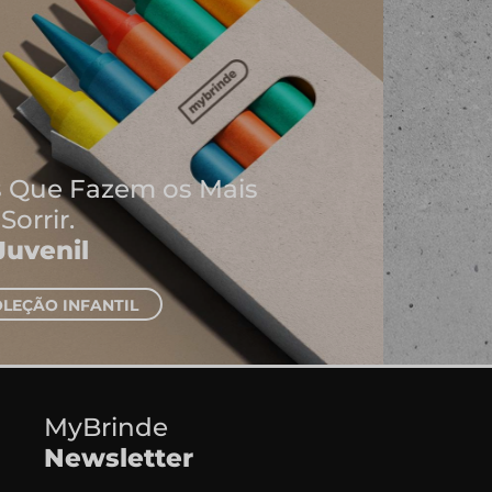
Onde Nascem As Melhores
Ideias
Cadernos e Blocos de Notas
EXPLORAR CADERNOS
MyBrinde
Newsletter