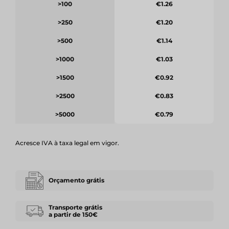
>100
€1.26
>250
€1.20
>500
€1.14
>1000
€1.03
>1500
€0.92
>2500
€0.83
>5000
€0.79
Acresce IVA à taxa legal em vigor.
Orçamento grátis
Transporte grátis
a partir de 150€