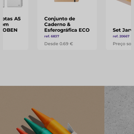
notas A5
Conjunto de
com
Caderno &
- COBEN
Esferográfica ECO
Set Jarv
ref. 6837
ref. 20667
 €
Desde 0.69 €
Preço sob