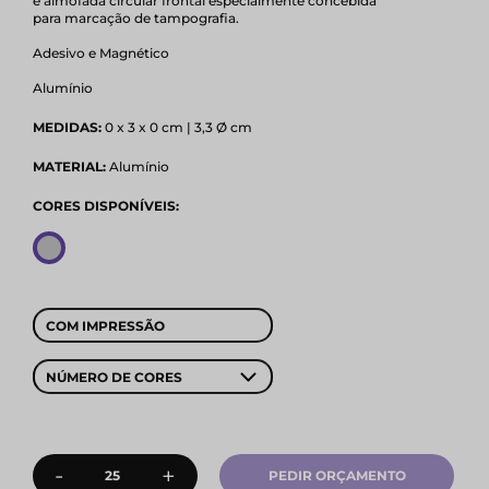
e almofada circular frontal especialmente concebida
para marcação de tampografia.
Adesivo e Magnético
Alumínio
MEDIDAS:
0 x 3 x 0 cm | 3,3 Ø cm
MATERIAL:
Alumínio
CORES DISPONÍVEIS:
COM IMPRESSÃO
NÚMERO DE CORES
-
+
PEDIR ORÇAMENTO