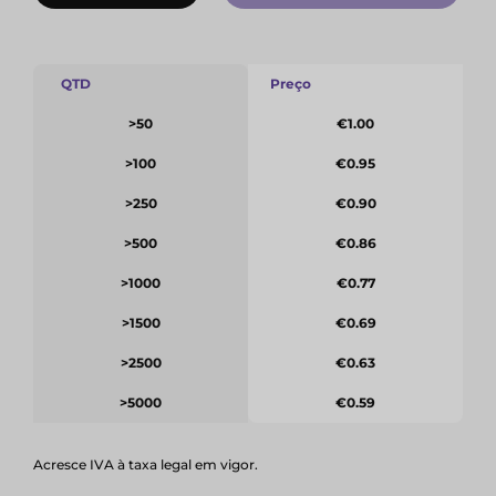
QTD
Preço
>50
€1.00
>100
€0.95
>250
€0.90
>500
€0.86
>1000
€0.77
>1500
€0.69
>2500
€0.63
>5000
€0.59
Acresce IVA à taxa legal em vigor.