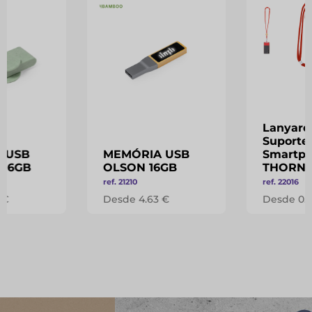
Lanyard
Suporte
 USB
MEMÓRIA USB
Smartp
 16GB
OLSON 16GB
THORN
ref. 21210
ref. 22016
 €
Desde 4.63 €
Desde 0.5