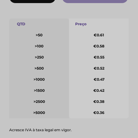
QTD
Preço
>50
€0.61
>100
€0.58
>250
€0.55
>500
€0.52
>1000
€0.47
>1500
€0.42
>2500
€0.38
>5000
€0.36
Acresce IVA à taxa legal em vigor.