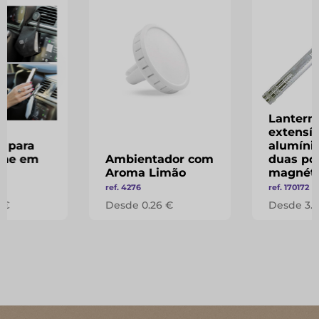
Lantern
extensí
o para
alumíni
one em
Ambientador com
duas po
Aroma Limão
magnéti
ref. 4276
ref. 170172
 €
Desde 0.26 €
Desde 3.1