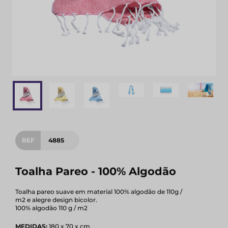
REF
4885
Toalha Pareo - 100% Algodão
Toalha pareo suave em material 100% algodão de 110g /
m2 e alegre design bicolor.
100% algodão 110 g / m2
MEDIDAS:
180 x 70 x cm