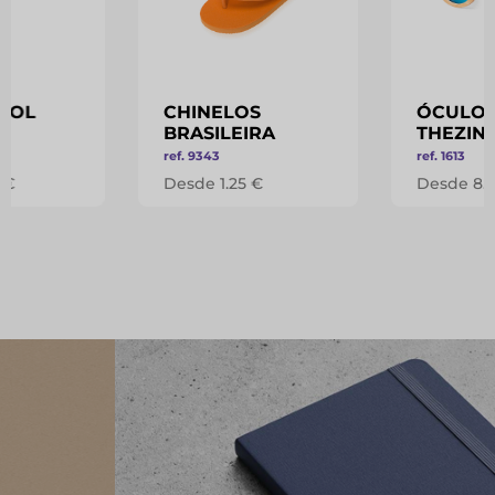
SOL
CHINELOS
ÓCULOS
BRASILEIRA
THEZIN
ref. 9343
ref. 1613
 €
Desde 1.25 €
Desde 8.