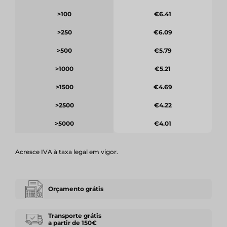
>100
€6.41
>250
€6.09
>500
€5.79
>1000
€5.21
>1500
€4.69
>2500
€4.22
>5000
€4.01
Acresce IVA à taxa legal em vigor.
Orçamento grátis
Transporte grátis
a partir de 150€