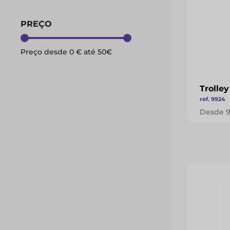
PREÇO
Preço desde
0
€ até
50
€
Trolle
ref. 9924
Desde 9