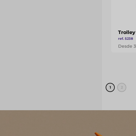
Trolle
ref. 5238
Desde 3
1
2