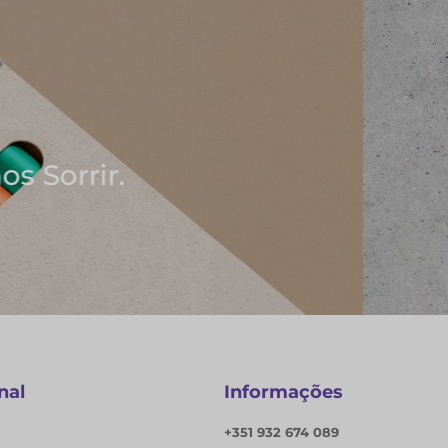
deias
s
nal
Informações
+351 932 674 089