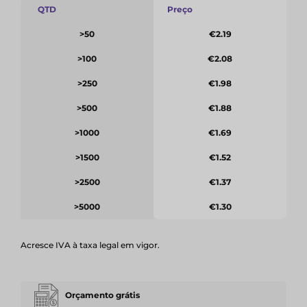
QTD
Preço
>50
€2.19
>100
€2.08
>250
€1.98
>500
€1.88
>1000
€1.69
>1500
€1.52
>2500
€1.37
>5000
€1.30
Acresce IVA à taxa legal em vigor.
Orçamento grátis