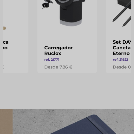
fica
Set DAY
rno
Carregador
Caneta e
Ruclox
Eterno
ref. 21771
ref. 21922
 €
Desde 7.86 €
Desde 0.